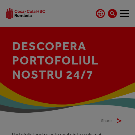
DESCOPERA
PORTOFOLIUL
NOSTRU 24/7
Share
Portofoliul nostru este unul dintre cele mai