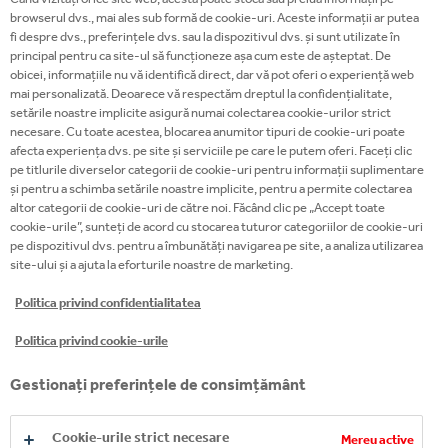
browserul dvs., mai ales sub formă de cookie-uri. Aceste informații ar putea
fi despre dvs., preferințele dvs. sau la dispozitivul dvs. și sunt utilizate în
principal pentru ca site-ul să funcționeze așa cum este de așteptat. De
obicei, informațiile nu vă identifică direct, dar vă pot oferi o experiență web
mai personalizată. Deoarece vă respectăm dreptul la confidențialitate,
setările noastre implicite asigură numai colectarea cookie-urilor strict
necesare. Cu toate acestea, blocarea anumitor tipuri de cookie-uri poate
afecta experiența dvs. pe site și serviciile pe care le putem oferi. Faceți clic
pe titlurile diverselor categorii de cookie-uri pentru informații suplimentare
S-AR PUTEA SA-TI PLACA SI
și pentru a schimba setările noastre implicite, pentru a permite colectarea
altor categorii de cookie-uri de către noi. Făcând clic pe „Accept toate
cookie-urile”, sunteți de acord cu stocarea tuturor categoriilor de cookie-uri
pe dispozitivul dvs. pentru a îmbunătăți navigarea pe site, a analiza utilizarea
site-ului și a ajuta la eforturile noastre de marketing.
Politica privind confidentialitatea
Politica privind cookie-urile
Gestionați preferințele de consimțământ
Cookie-urile strict necesare
Mereu active