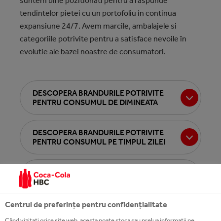
suntem bine pozitionati pentru a raspunde
tendintelor pietei cu un portofoliu in continua
expansiune 24/7. Avem marcile, ambalajele si
categoriile potrivite pentru a satisface nevoile în
evolutie ale bazei noastre de consumatori.
DESCOPERA BRANDURILE POTRIVITE
PENTRU CONSUMUL DE DIMINEATA
DESCOPERA BRANDURILE POTRIVITE
PENTRU CONSUMUL PE TIMPUL ZILEI
DESCOPERA BRANDURILE POTRIVITE
PENTRU CONSUMUL DE SEARA
Centrul de preferințe pentru confidențialitate
DESCOPERA BRANDURILE POTRIVITE
PENTRU CONSUMUL DE SEARA TARZIU
Când vizitați orice site web, acesta poate stoca sau prelua informații pe