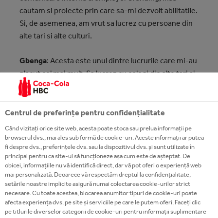
cautam si proiecte prin care sa-mi dezvolt abilitatile.
Si, de asemenea, am vrut sa lucrez cu persoane din
alte tari si alte culturi.
Gbenga
: Acesta este unul dintre lucrurile care mi-au
placut cel mai mult. Sa lucrez cu colegi din alte tari si
sa fim parte dintr-o comunitate globala. Am avut 63
de membrii activi din Nigeria, Romania, Serbia,
Bulgaria si Austria.
Centrul de preferințe pentru confidențialitate
Când vizitați orice site web, acesta poate stoca sau prelua informații pe
Cum ai reusit sa tii 63 de persoane implicate?
browserul dvs., mai ales sub formă de cookie-uri. Aceste informații ar putea
fi despre dvs., preferințele dvs. sau la dispozitivul dvs. și sunt utilizate în
principal pentru ca site-ul să funcționeze așa cum este de așteptat. De
Gbenga:
Le-am impartit pe echipe, fiecare avand
obicei, informațiile nu vă identifică direct, dar vă pot oferi o experiență web
propriul nume: Echipa Alpha, Echipa Dynamite,
mai personalizată. Deoarece vă respectăm dreptul la confidențialitate,
setările noastre implicite asigură numai colectarea cookie-urilor strict
Echipa Rocket, Echipa Spartans si Echipa Falcons. M-
necesare. Cu toate acestea, blocarea anumitor tipuri de cookie-uri poate
am asigurat ca le ofer toate informatiile necesare
afecta experiența dvs. pe site și serviciile pe care le putem oferi. Faceți clic
pentru a sti la ce sa se astepte in sesiunile ce urmau.
pe titlurile diverselor categorii de cookie-uri pentru informații suplimentare