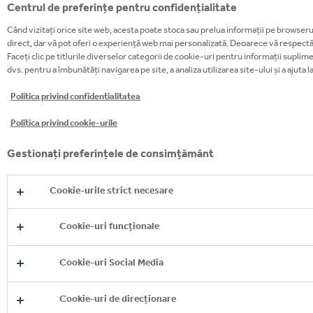
Centrul de preferințe pentru confidențialitate
Când vizitați orice site web, acesta poate stoca sau prelua informații pe browserul 
direct, dar vă pot oferi o experiență web mai personalizată. Deoarece vă respectăm
Faceți clic pe titlurile diverselor categorii de cookie-uri pentru informații supli
dvs. pentru a îmbunătăți navigarea pe site, a analiza utilizarea site-ului și a ajuta 
Politica privind confidentialitatea
Politica privind cookie-urile
Gestionați preferințele de consimțământ
Cookie-urile strict necesare
Cookie-uri funcționale
Cookie-uri Social Media
Cookie-uri de direcționare