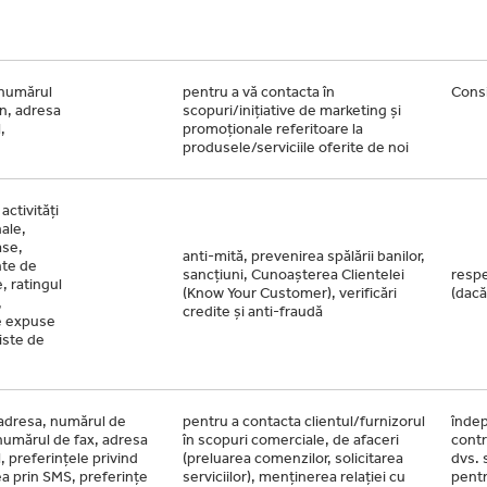
numărul
pentru a vă contacta în
Cons
n, adresa
scopuri/inițiative de marketing și
,
promoționale referitoare la
produsele/serviciile oferite de noi
activități
nale,
ase,
anti-mită, prevenirea spălării banilor,
te de
sancțiuni, Cunoașterea Clientelei
respe
, ratingul
(Know Your Customer), verificări
(dacă
,
credite și anti-fraudă
e expuse
liste de
adresa, numărul de
pentru a contacta clientul/furnizorul
îndep
numărul de fax, adresa
în scopuri comerciale, de afaceri
contr
, preferințele privind
(preluarea comenzilor, solicitarea
dvs. 
ea prin SMS, preferințe
serviciilor), menținerea relației cu
pentr