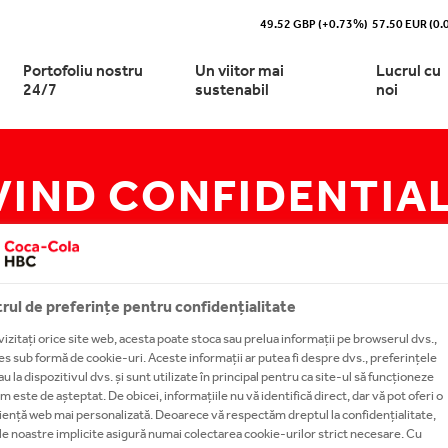
49.52 GBP (+0.73%)
57.50 EUR (0
Portofoliu nostru
Un viitor mai
Lucrul cu
24/7
sustenabil
noi
VIND CONFIDENTIA
e Coca‑Cola HBC Romania, pe
tatea noastra, in cifre
pera portofoliul nostru 24/7
oria noastră de sustenabilitate
ari si raspunsuri
sa lucrezi cu noi?
ti
Transparenta fiscala
PRODUSELE NOASTRE A-Z
Business Developer in Vanza
scurt
ile si procesul de productie
ri carbonatate
sa te alaturi echipei
Functiunile noastre
nea, misiunea si strategia
area si impactul
re?
l de aprovizionare
ATARE
Profesioniști cu experiență
ra
abilitatii
re pentru tineri
anii
i de fructe
Cariere in Supply Chain
ia cu Compania Coca‑Cola
l si gestionarea apei
si aplica
rul de preferințe pentru confidențialitate
orizari
i reci
i
itati
ua noastra de talente
izitați orice site web, acesta poate stoca sau prelua informații pe browserul dvs.,
atii din care facem parte
ri energizante
am valoare
rmanta noastra in
es sub formă de cookie-uri. Aceste informații ar putea fi despre dvs., preferințele
ste-ne colegii
nabilitate
au la dispozitivul dvs. și sunt utilizate în principal pentru ca site-ul să funcționeze
ri spirtoase premium
a noastra
m este de așteptat. De obicei, informațiile nu vă identifică direct, dar vă pot oferi o
y chain future leaders program
ate si stare de bine
ență web mai personalizată. Deoarece vă respectăm dreptul la confidențialitate,
i
le noastre implicite asigură numai colectarea cookie-urilor strict necesare. Cu
 PRIVIND CONFIDENȚIALITATEA ESTE
tea de productie PET reciclat