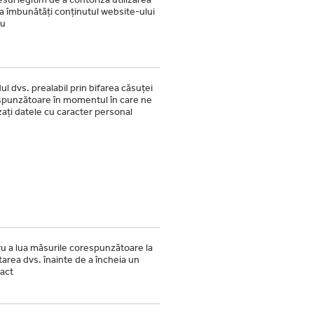
 a îmbunătăți conținutul website-ului
ru
ul dvs. prealabil prin bifarea căsuței
punzătoare în momentul în care ne
zați datele cu caracter personal
u a lua măsurile corespunzătoare la
itarea dvs. înainte de a încheia un
act