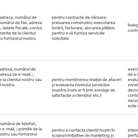
adresa, numărul de
pentru contracte de vânzare,
numărul de fax, adresa
preluarea comenzilor, executarea
îndep
, datele fiscale, contul
livrării, facturare, alocarea plăților,
contr
rimite de la clientul
pentru a vă furniza serviciile
u furnizorul nostru
solicitate
adresa, numărul de
exerc
adresa de e-mail, ;
de a 
e la clientul nostru sau
pentru menținerea relației de afaceri
evalu
l nostru
și evaluarea nivelului serviciilor
zonel
noastre (cum ar fi prin sondaje de
dezvo
satisfacție a clienților etc.)
conti
nece
este 
numărul de telefon,
 e-mail, ; primite de la
pentru a contacta clienții noștri în
inter
nostru sau furnizorul
scopuri/inițiative de marketing și
perfo