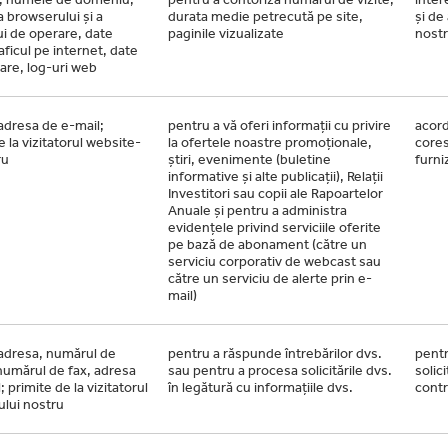
 browserului și a
durata medie petrecută pe site,
și de
i de operare, date
paginile vizualizate
nost
raficul pe internet, date
zare, log-uri web
adresa de e-mail;
pentru a vă oferi informații cu privire
acord
e la vizitatorul website-
la ofertele noastre promoționale,
cores
ru
știri, evenimente (buletine
furni
informative și alte publicații), Relații
Investitori sau copii ale Rapoartelor
Anuale și pentru a administra
evidențele privind serviciile oferite
pe bază de abonament (către un
serviciu corporativ de webcast sau
către un serviciu de alerte prin e-
mail)
adresa, numărul de
pentru a răspunde întrebărilor dvs.
pentr
numărul de fax, adresa
sau pentru a procesa solicitările dvs.
solic
 primite de la vizitatorul
în legătură cu informațiile dvs.
contr
ului nostru