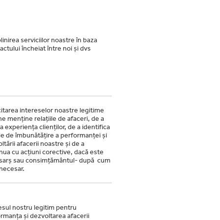
linirea serviciilor noastre în baza
actului încheiat între noi și dvs
itarea intereselor noastre legitime
ne menține relațiile de afaceri, de a
a experiența clienților, de a identifica
e de îmbunătățire a performanței și
ltării afacerii noastre și de a
nua cu acțiuni corective, dacă este
sarș sau consimțământul- după cum
necesar.
esul nostru legitim pentru
rmanța și dezvoltarea afacerii