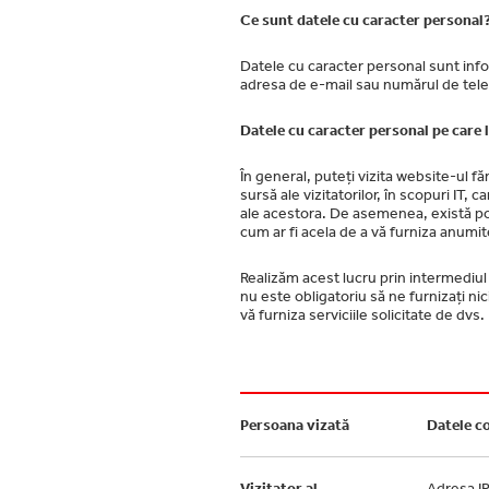
Ce sunt datele cu caracter personal
Datele cu caracter personal sunt infor
adresa de e-mail sau numărul de tele
Datele cu caracter personal pe care le
În general, puteți vizita website-ul f
sursă ale vizitatorilor, în scopuri IT,
ale acestora. De asemenea, există po
cum ar fi acela de a vă furniza anumite
Realizăm acest lucru prin intermediul u
nu este obligatoriu să ne furnizați ni
vă furniza serviciile solicitate de dvs.
Persoana vizată
Datele c
Vizitator al
Adresa I