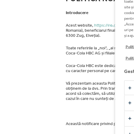
toate 
Angaj
site ș
Introducere
cookie
pentru
„Accep
Acest website,
https://
ro.
coca-colah
uri pe
Romania), beneficiarul final al acestu
6300 Zug, Elveția).
și a a
Polit
Toate referirile la „noi”, „al nostru”, 
Coca-Cola HBC AG și filialele acestei
Polit
Coca-Cola HBC este dedicată protejării 
cu caracter personal pe care ni le put
Gest
Vă prezentam aceasta Politica privind
obținem de la dvs. Prin transmiterea d
acord să colectăm, să utilizăm și să d
cazul în care nu sunteți de acord cu 
Această notificare privind politica d