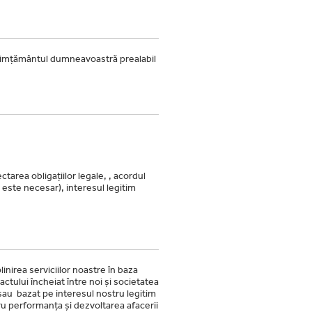
imțământul dumneavoastră prealabil
ctarea obligațiilor legale, , acordul
 este necesar), interesul legitim
linirea serviciilor noastre în baza
actului încheiat între noi și societatea
sau bazat pe interesul nostru legitim
u performanța și dezvoltarea afacerii