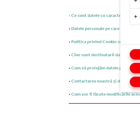
•
Ce sunt datele cu caracter persona
•
Datele personale pe care le colectă
•
Politica privind Cookie-urile
•
Cine sunt destinatarii datelor du
•
Cum vă protejăm datele personale
•
Contactarea noastră și drepturile
•
Cum vor fi făcute modificările acest