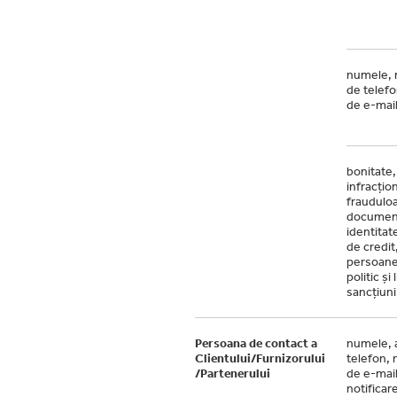
numele, 
de telefo
de e-mail
bonitate, 
infracțio
fraudulo
documen
identitate
de credit
persoan
politic și 
sancțiuni
Persoana de contact a
numele, 
Clientului/Furnizorului
telefon, 
/Partenerului
de e-mail
notificar