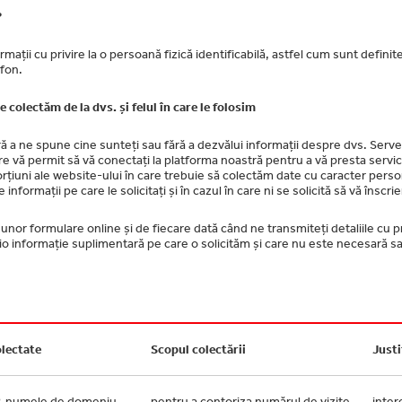
?
mații cu privire la o persoană fizică identificabilă, astfel cum sunt defini
fon.
 colectăm de la dvs. și felul în care le folosim
ără a ne spune cine sunteți sau fără a dezvălui informații despre dvs. Ser
 care vă permit să vă conectați la platforma noastră pentru a vă presta servi
rțiuni ale website-ului în care trebuie să colectăm date cu caracter pers
 informații pe care le solicitați și în cazul în care ni se solicită să vă însc
nor formulare online și de fiecare dată când ne transmiteți detaliile cu priv
cio informație suplimentară pe care o solicităm și care nu este necesară sa
olectate
Scopul colectării
Justi
P, numele de domeniu,
pentru a contoriza numărul de vizite,
inter