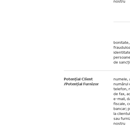
nostru
bonitate, 
fraudulo
identitate
persoane 
de sancți
Potențial Client
numele, 
/Potențial Furnizor
numărul 
telefon,
de fax, a
e-mail, d
fiscale, 
bancar; p
la clientu
sau furni
nostru