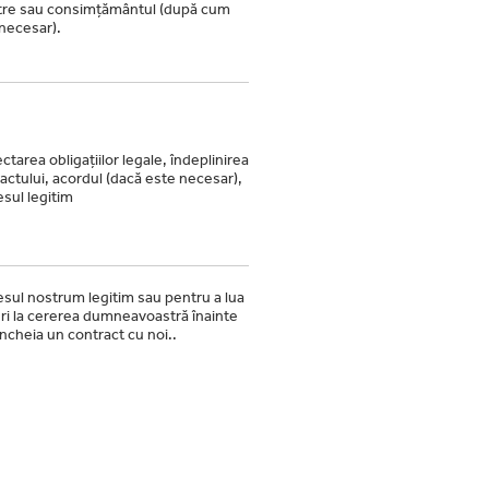
tre sau consimțământul (după cum
necesar).
ctarea obligațiilor legale, îndeplinirea
actului, acordul (dacă este necesar),
esul legitim
esul nostrum legitim sau pentru a lua
i la cererea dumneavoastră înainte
încheia un contract cu noi..