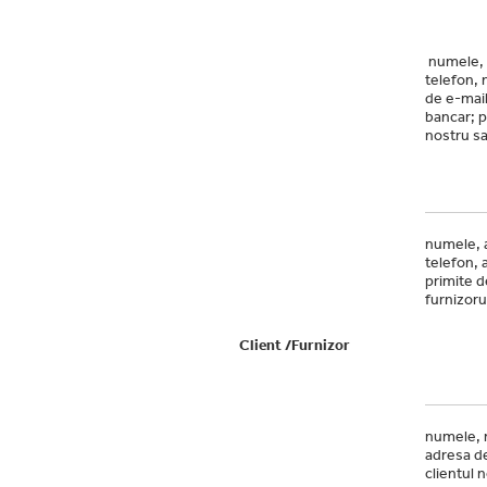
numele, 
telefon, 
de e-mail
bancar; p
nostru sa
numele, 
telefon, 
primite d
furnizoru
Client /Furnizor
numele, 
adresa de
clientul 