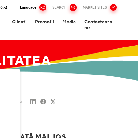
.00%)
Language
RO
SEARCH
MARKET SITES
Clienti
Promotii
Media
Contacteaza-
ne
LITATEA
ri
Share
 REDATĂ MAI JOS.