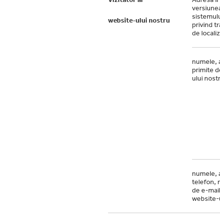
versiunea
sistemulu
website-ului nostru
privind t
de locali
numele, 
primite d
ului nost
numele, 
telefon, 
de e-mail;
website-