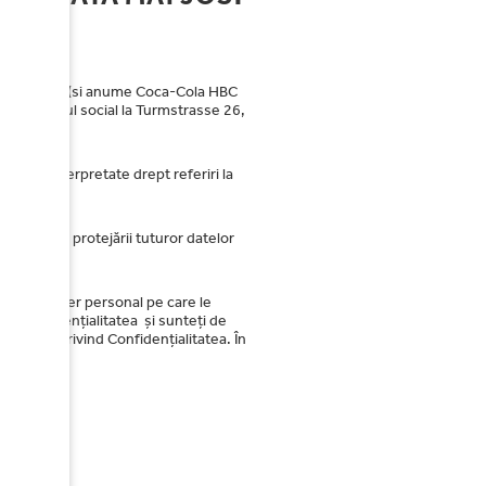
ca-Cola HBC (si anume Coca-Cola HBC
2, cu sediul social la Turmstrasse 26,
t vor fi interpretate drept referiri la
nic.com/
și protejării tuturor datelor
e cu caracter personal pe care le
ind Confidențialitatea și sunteți de
Politica privind Confidențialitatea. În
rsonal.