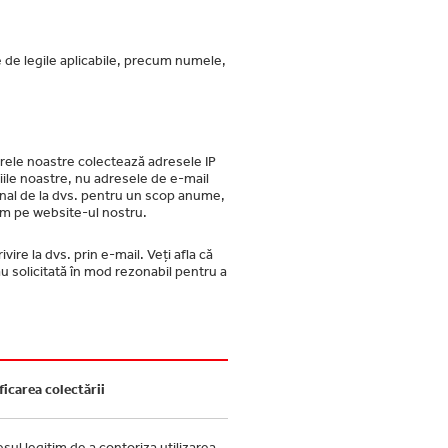
te de legile aplicabile, precum numele,
verele noastre colectează adresele IP
ciile noastre, nu adresele de e-mail
onal de la dvs. pentru un scop anume,
riem pe website-ul nostru.
ire la dvs. prin e-mail. Veți afla că
u solicitată în mod rezonabil pentru a
ficarea colectării
esul legitim de a contoriza utilizarea