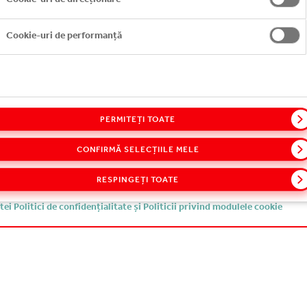
l
Cookie-uri de performanță
m de la dumneavoastră și utilizarea datelor colectate
mneavoastră cu caracter personal
PERMITEȚI TOATE
CONFIRMĂ SELECȚIILE MELE
 dumneavoastră de a accesa și actualiza datele dumneavoastră personal
RESPINGEȚI TOATE
ei Politici de confidențialitate și Politicii privind modulele cookie