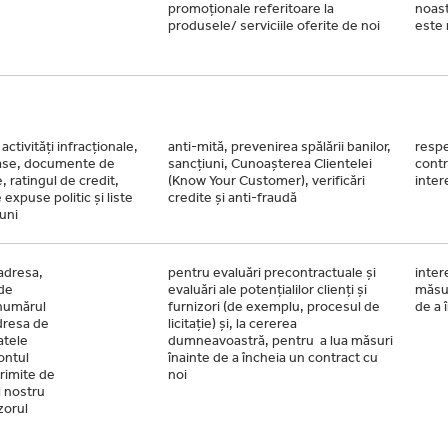
promoționale referitoare la
noas
produsele/ serviciile oferite de noi
este 
activități infracționale,
anti-mită, prevenirea spălării banilor,
respe
ase, documente de
sancțiuni, Cunoașterea Clientelei
contr
, ratingul de credit,
(Know Your Customer), verificări
inter
expuse politic și liste
credite și anti-fraudă
uni
adresa,
pentru evaluări precontractuale și
inter
de
evaluări ale potențialilor clienți și
măsur
 numărul
furnizori (de exemplu, procesul de
de a 
dresa de
licitație) și, la cererea
atele
dumneavoastră, pentru a lua măsuri
contul
înainte de a încheia un contract cu
rimite de
noi
l nostru
zorul