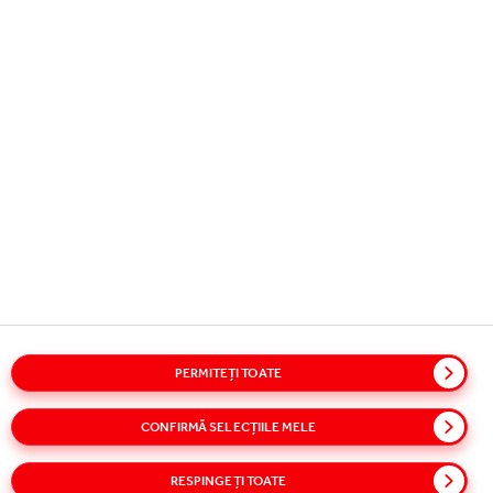
Copyright © 2026
Coca-Cola HBC.
Toate drepturile rezervate.
BUSINESSUL NOSTRU
INFORMATII UTILE
PASTRAM LEGATURA
PERMITEȚI TOATE
Glosar
Harta Site-ului
Politici
Nota privind confidentialitatea
Cookie
Termeni de utilizare
CONFIRMĂ SELECȚIILE MELE
Accesibilitate
Speak Up!
RESPINGEȚI TOATE