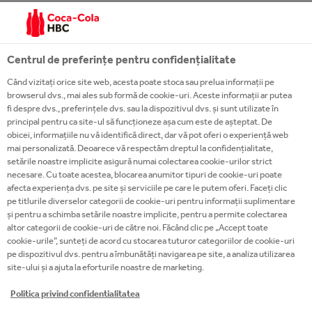
lucrand cu o varietate de clienti, au fost doar cateva
dintre elementele principale care m-au determinat
sa fac o schimbare in cariera.
Centrul de preferințe pentru confidențialitate
Asa ca, la recomandarea unei prietene care a vazut
Când vizitați orice site web, acesta poate stoca sau prelua informații pe
browserul dvs., mai ales sub formă de cookie-uri. Aceste informații ar putea
anuntul pentru rolul de Business Developer in Aria
fi despre dvs., preferințele dvs. sau la dispozitivul dvs. și sunt utilizate în
Constanta, nu am stat pe ganduri si am aplicat. Imi
principal pentru ca site-ul să funcționeze așa cum este de așteptat. De
obicei, informațiile nu vă identifică direct, dar vă pot oferi o experiență web
doream foarte mult aceasta oportunitate.
mai personalizată. Deoarece vă respectăm dreptul la confidențialitate,
setările noastre implicite asigură numai colectarea cookie-urilor strict
3. Ce asteptari ai avut de la rol?
necesare. Cu toate acestea, blocarea anumitor tipuri de cookie-uri poate
afecta experiența dvs. pe site și serviciile pe care le putem oferi. Faceți clic
pe titlurile diverselor categorii de cookie-uri pentru informații suplimentare
In orice domeniu am lucrat, am inceput de la zero si
și pentru a schimba setările noastre implicite, pentru a permite colectarea
mi-am dat seama ca pentru a te adapta, ai nevoie de
altor categorii de cookie-uri de către noi. Făcând clic pe „Accept toate
cookie-urile”, sunteți de acord cu stocarea tuturor categoriilor de cookie-uri
timp. Cu toate acestea, am avut convingerea ca,
pe dispozitivul dvs. pentru a îmbunătăți navigarea pe site, a analiza utilizarea
daca este sa incep de undeva, nu exista o sansa mai
site-ului și a ajuta la eforturile noastre de marketing.
buna de a invata decat in cadrul Coca-Cola HBC
Politica privind confidentialitatea
Romania.