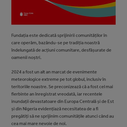
Fundația este dedicată sprijinirii comunităților în
care operăm, bazându-se pe tradiția noastră
îndelungată de acțiuni comunitare, desfășurate de
oamenii noștri.
2024 a fost un alt an marcat de evenimente
meteorologice extreme pe tot globul, inclusiv în
teritoriile noastre. Se preconizează că a fost cel mai
fierbinte an înregistrat vreodată, iar recentele
inundații devastatoare din Europa Centrală și de Est
și din Nigeria evidențiază necesitatea de a fi
pregătiți să ne sprijinim comunitățile atunci când au
cea mai mare nevoie de noi.