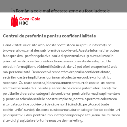
În România cele mai afectate zone au fost județele
Galați și Vaslui. Mii de familii au rămas fără un
acoperiș deasupra capului. Lucrând îndeaproape cu
Societatea Națională de Cruce Roșie, imediat după
Centrul de preferințe pentru confidențialitate
inundații am sprijinit persoanele sinistrate oferind
Când vizitați orice site web, acesta poate stoca sau prelua informații pe
peste 44.000 de litri de apă și băuturi răcoritoare. De
browserul dvs., mai ales sub formă de cookie-uri. Aceste informații ar putea
asemenea, am ținut legătura cu ONG-urile prezente
fi despre dvs., preferințele dvs. sau la dispozitivul dvs. și sunt utilizate în
principal pentru ca site-ul să funcționeze așa cum este de așteptat. De
pe teren care au identificat nevoile și necesitățile
obicei, informațiile nu vă identifică direct, dar vă pot oferi o experiență web
financiare pentru activitățile de reparare și
mai personalizată. Deoarece vă respectăm dreptul la confidențialitate,
reconstrucție.
setările noastre implicite asigură numai colectarea cookie-urilor strict
necesare. Cu toate acestea, blocarea anumitor tipuri de cookie-uri poate
afecta experiența dvs. pe site și serviciile pe care le putem oferi. Faceți clic
În acest context, ne bucurăm că partenerii noștri de
pe titlurile diverselor categorii de cookie-uri pentru informații suplimentare
la Habitat for Humanity România au primit din partea
și pentru a schimba setările noastre implicite, pentru a permite colectarea
altor categorii de cookie-uri de către noi. Făcând clic pe „Accept toate
Fundației Coca-Cola HBC un grant pentru a-și scala
cookie-urile”, sunteți de acord cu stocarea tuturor categoriilor de cookie-uri
intervențiile în zonele afectate.
pe dispozitivul dvs. pentru a îmbunătăți navigarea pe site, a analiza utilizarea
site-ului și a ajuta la eforturile noastre de marketing.