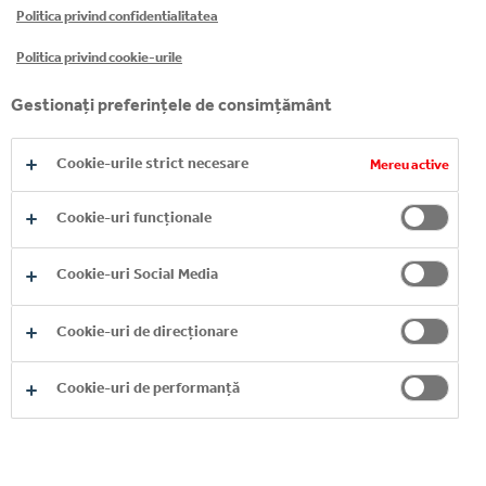
Politica privind confidentialitatea
Politica privind cookie-urile
„Grantul de la Fundația Coca-Cola HBC
demonstrează angajamentul nostru neclintit de a
Gestionați preferințele de consimțământ
sprijini comunitățile în care operăm. Această
contribuție va oferi ajutor vital și asistență celor
Cookie-urile strict necesare
Mereu active
afectați de recentele inundații în Galați și Vaslui. La
Coca-Cola HBC, credem că succesul nostru este
Cookie-uri funcționale
legat de bunăstarea comunităților noastre și ne
propunem să avem un impact pozitiv acolo unde și
Cookie-uri Social Media
când este cel mai necesar” a declarat Alice Nichita,
Corporate Affairs & Sustainability Director la Coca-
Cookie-uri de direcționare
Cola HBC România,
Cookie-uri de performanță
Cu o experiență îndelungată în răspunsul la dezastre
și punând accent pe reconstrucția pe termen lung și